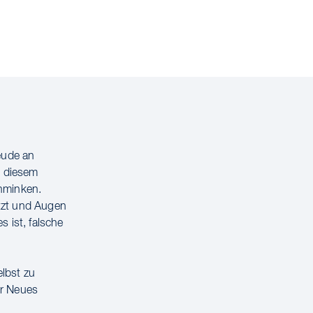
eude an
n diesem
chminken.
etzt und Augen
 ist, falsche
elbst zu
er Neues