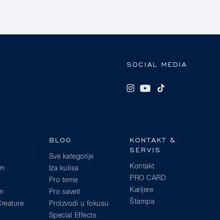
SOCIAL MEDIA
BLOG
KONTAKT &
SERVIS
Sve kategorije
Kontakt
wn
Iza kulisa
PRO CARD
Pro teme
Karijere
am
Pro saveti
Štampa
reature
Proizvodi u fokusu
Special Effects