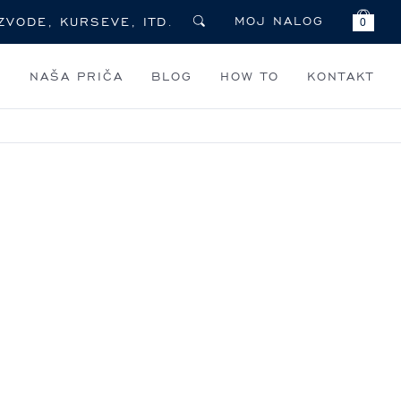
MOJ NALOG
0
I
NAŠA PRIČA
BLOG
HOW TO
KONTAKT