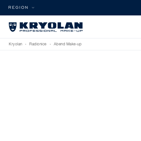
REGION
Kryolan
›
Radionice
›
Abend Make-up