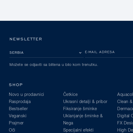
NEWSLETTER
IZABERITE SVOJU ZEMLJU
E-MAIL ADRESA
Možete se odjaviti sa blitena u bilo kom trenutku.
SHOP
Novo u prodavnici
Četkice
Aquacol
Rasprodaja
Ukrasni detalji & pribor
Clean &
Bestseller
Fiksiranje šminke
Dermaco
Veganski
Uklanjanje šminke &
Digital
Prajmer
Nega
FX Desi
Oči
Specijalni efekti
High Def