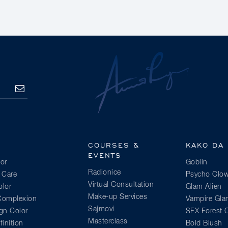
PRETPLATITE
SE
COURSES &
KAKO DA
EVENTS
or
Goblin
Radionice
 Care
Psycho Clo
Virtual Consultation
lor
Glam Alien
Make-up Services
 Complexion
Vampire Gl
Sajmovi
gn Color
SFX Forest C
Masterclass
inition
Bold Blush