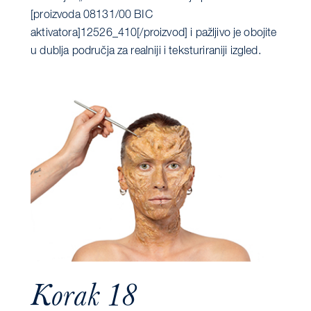
[proizvoda 08131/00 BIC
aktivatora]12526_410[/proizvod] i pažljivo je obojite
u dublja područja za realniji i teksturiraniji izgled.
Korak 18