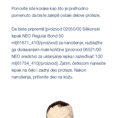
Ponovite iste korake kao što je prethodno
pomenuto da biste zalepili ostale delove proteze.
Da biste pripremili [proizvod 02050/00 Silikonski
lepak NEO Regular Bond 50
ml]61671_410[/proizvod] za nanošenje, razblažite
ga dodavanjem male količine [proizvod 06521/00
NEO sredstvo za uklanjanje lepka i razređivač 100
ml]61754_410[/proizvod]. Zatim, četkicom nanesite
lepak na čelo i zadnji deo proteze. Nakon
nanošenja, pritisnite deo na kožu.