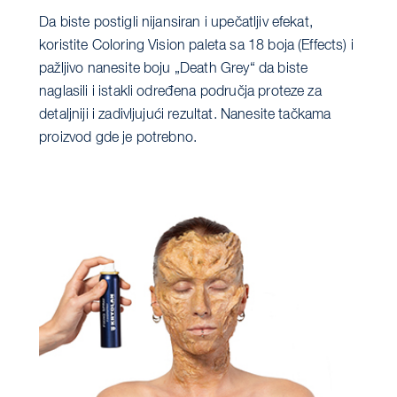
Da biste postigli nijansiran i upečatljiv efekat,
koristite Coloring Vision paleta sa 18 boja (Effects) i
pažljivo nanesite boju „Death Grey“ da biste
naglasili i istakli određena područja proteze za
detaljniji i zadivljujući rezultat. Nanesite tačkama
proizvod gde je potrebno.