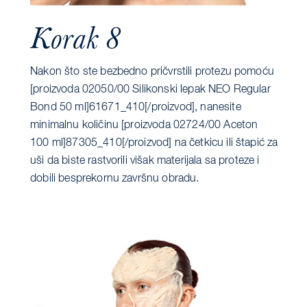
Korak 8
Nakon što ste bezbedno pričvrstili protezu pomoću
[proizvoda 02050/00 Silikonski lepak NEO Regular
Bond 50 ml]61671_410[/proizvod], nanesite
minimalnu količinu [proizvoda 02724/00 Aceton
100 ml]87305_410[/proizvod] na četkicu ili štapić za
uši da biste rastvorili višak materijala sa proteze i
dobili besprekornu završnu obradu.