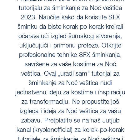
tutorijalu za šminkanje za Noć veštica
2023. Naučite kako da koristite SFX
šminku da biste korak po korak kreirali
očaravajući izgled šumskog stvorenja,
uključujući i primenu proteze. Otkrijte
profesionalne tehnike SFX šminkanja,
savršene za vaše kostime za Noć
veštica. Ovaj „uradi sam“ tutorijal za
šminkanje za Noć veštica nudi
jedinstvenu ideju za kostime i inspiraciju
za transformaciju. Ne propustite još
izgleda i ideja za Noć veštica za vašu
zabavu. Pretplatite se na naš Jutjub
kanal (kryolanofficial) za korak-po-korak
tutorijale za šminkanje za Noć veštica i