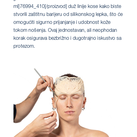
ml]76994_410[/proizvod] duž ​​linije kose kako biste
stvorili zaštitnu barijeru od silikonskog lepka, što će
omogućiti sigurno prijanjanje i udobnost kože
tokom nošenja. Ovaj jednostavan, ali neophodan
korak osigurava bezbrižno i dugotrajno iskustvo sa
protezom.