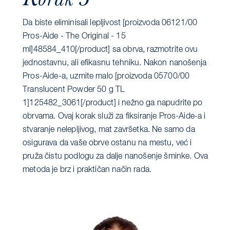
Da biste eliminisali lepljivost [proizvoda 06121/00
Pros-Aide - The Original - 15
ml]48584_410[/product] sa obrva, razmotrite ovu
jednostavnu, ali efikasnu tehniku. Nakon nanošenja
Pros-Aide-a, uzmite malo [proizvoda 05700/00
Translucent Powder 50 g TL
1]125482_3061[/product] i nežno ga napudrite po
obrvama. Ovaj korak služi za fiksiranje Pros-Aide-a i
stvaranje nelepljivog, mat završetka. Ne samo da
osigurava da vaše obrve ostanu na mestu, već i
pruža čistu podlogu za dalje nanošenje šminke. Ova
metoda je brz i praktičan način rada.