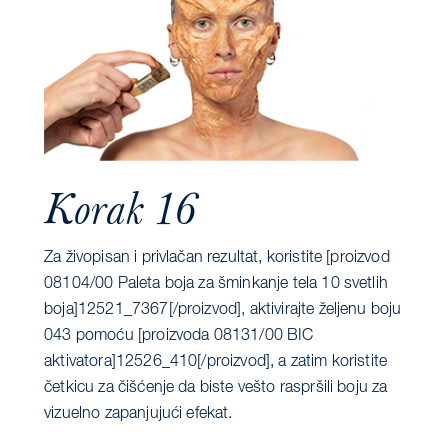
Korak 16
Za živopisan i privlačan rezultat, koristite [proizvod
08104/00 Paleta boja za šminkanje tela 10 svetlih
boja]12521_7367[/proizvod], aktivirajte željenu boju
043 pomoću [proizvoda 08131/00 BIC
aktivatora]12526_410[/proizvod], a zatim koristite
četkicu za čišćenje da biste vešto raspršili boju za
vizuelno zapanjujući efekat.