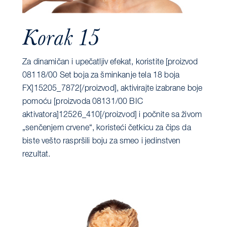
Korak 15
Za dinamičan i upečatljiv efekat, koristite [proizvod
08118/00 Set boja za šminkanje tela 18 boja
FX]15205_7872[/proizvod], aktivirajte izabrane boje
pomoću [proizvoda 08131/00 BIC
aktivatora]12526_410[/proizvod] i počnite sa živom
„senčenjem crvene“, koristeći četkicu za čips da
biste vešto raspršili boju za smeo i jedinstven
rezultat.