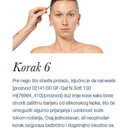
Korak 6
Pre nego što stavite protezu, ključno je da nanesete
[proizvod 02141/00 GF-Qat N Soft 100
ml]76994_410[/proizvod] duž ​​linije kose kako biste
stvorili zaštitnu barijeru od silikonskog lepka, što će
omogućiti sigurno prijanjanje i udobnost kože
tokom nošenja. Ovaj jednostavan, ali neophodan
korak osigurava bezbrižno i dugotrajno iskustvo sa