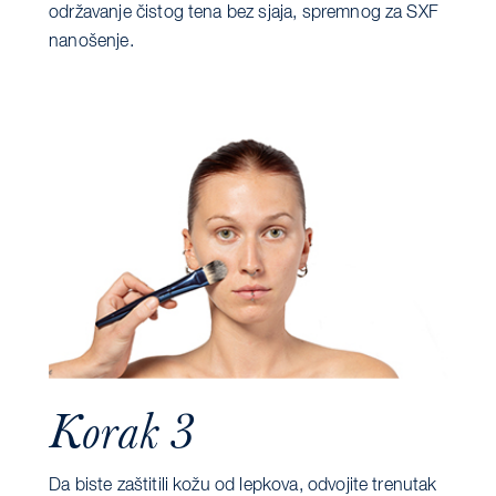
održavanje čistog tena bez sjaja, spremnog za SXF
nanošenje.
Korak 3
Da biste zaštitili kožu od lepkova, odvojite trenutak