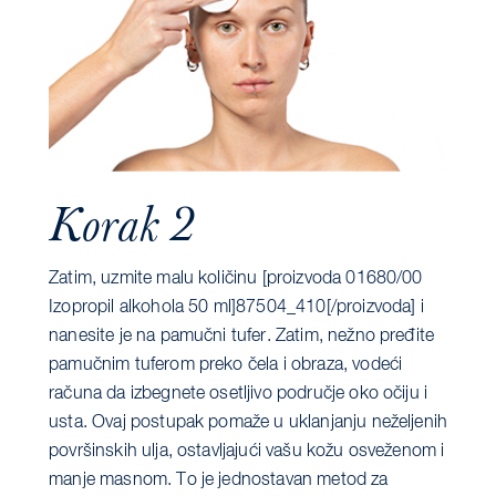
Korak 2
Zatim, uzmite malu količinu [proizvoda 01680/00 ​​
Izopropil alkohola 50 ml]87504_410[/proizvoda] i
nanesite je na pamučni tufer. Zatim, nežno pređite
pamučnim tuferom preko čela i obraza, vodeći
računa da izbegnete osetljivo područje oko očiju i
usta. Ovaj postupak pomaže u uklanjanju neželjenih
površinskih ulja, ostavljajući vašu kožu osveženom i
manje masnom. To je jednostavan metod za