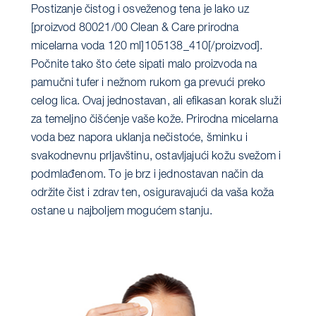
Postizanje čistog i osveženog tena je lako uz
[proizvod 80021/00 Clean & Care prirodna
micelarna voda 120 ml]105138_410[/proizvod].
Počnite tako što ćete sipati malo proizvoda na
pamučni tufer i nežnom rukom ga prevući preko
celog lica. Ovaj jednostavan, ali efikasan korak služi
za temeljno čišćenje vaše kože. Prirodna micelarna
voda bez napora uklanja nečistoće, šminku i
svakodnevnu prljavštinu, ostavljajući kožu svežom i
podmlađenom. To je brz i jednostavan način da
održite čist i zdrav ten, osiguravajući da vaša koža
ostane u najboljem mogućem stanju.