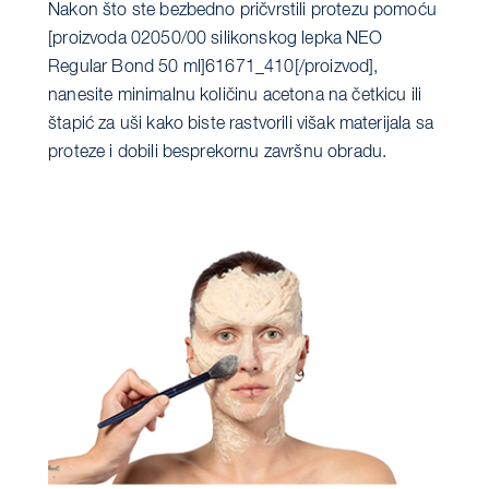
Nakon što ste bezbedno pričvrstili protezu pomoću
[proizvoda 02050/00 silikonskog lepka NEO
Regular Bond 50 ml]61671_410[/proizvod],
nanesite minimalnu količinu acetona na četkicu ili
štapić za uši kako biste rastvorili višak materijala sa
proteze i dobili besprekornu završnu obradu.