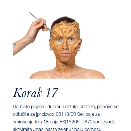
Korak 17
Da biste pojačali dubinu i detalje proteze, ponovo se
odlučite za [proizvod 08118/00 Set boja za
šminkanje tela 18 boja FX]15205_7872[/proizvod],
aktivirajte „maslinasto zelenu“ boju pomoću