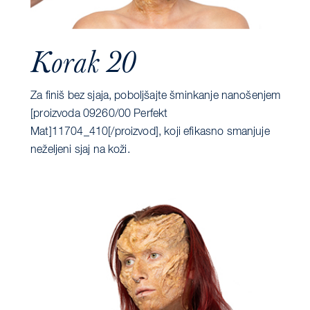
Korak 20
Za finiš bez sjaja, poboljšajte šminkanje nanošenjem
[proizvoda 09260/00 Perfekt
Mat]11704_410[/proizvod], koji efikasno smanjuje
neželjeni sjaj na koži.