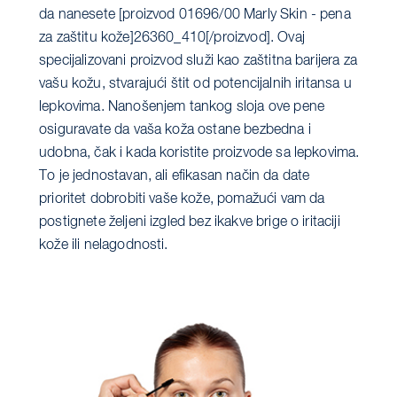
da nanesete [proizvod 01696/00 Marly Skin - pena
za zaštitu kože]26360_410[/proizvod]. Ovaj
specijalizovani proizvod služi kao zaštitna barijera za
vašu kožu, stvarajući štit od potencijalnih iritansa u
lepkovima. Nanošenjem tankog sloja ove pene
osiguravate da vaša koža ostane bezbedna i
udobna, čak i kada koristite proizvode sa lepkovima.
To je jednostavan, ali efikasan način da date
prioritet dobrobiti vaše kože, pomažući vam da
postignete željeni izgled bez ikakve brige o iritaciji
kože ili nelagodnosti.