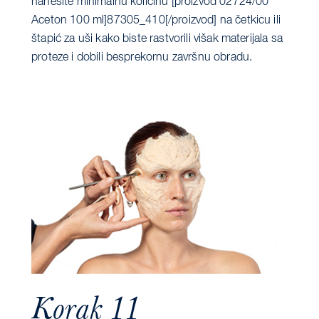
nanesite minimalnu količinu [proizvod 02724/00
Aceton 100 ml]87305_410[/proizvod] na četkicu ili
štapić za uši kako biste rastvorili višak materijala sa
proteze i dobili besprekornu završnu obradu.
Korak 11