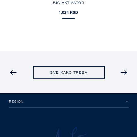
 BOND
BIC AKTIVATOR
BOD
1,024 RSD
PRETHODNO
SVE KAKO TREBA
REGION