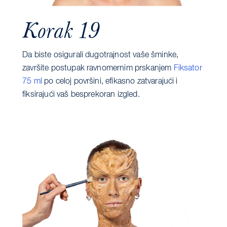
Korak 19
Da biste osigurali dugotrajnost vaše šminke,
završite postupak ravnomernim prskanjem
Fiksator
75 ml
po celoj površini, efikasno zatvarajući i
fiksirajući vaš besprekoran izgled.