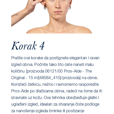
Korak 4
Pratite ove korake da postignete elegantan i ravan
izgled obrva. Počnite tako što ćete naneti malu
količinu [proizvoda 06121/00 Pros-Aide - The
Original - 15 ml]48584_410[/proizvoda] na obrve.
Koristeći četkicu, nežno i ravnomerno rasporedite
Pros-Aide po dlačicama obrva, radeći na tome da ih
izravnate uz kožu. Ova tehnika obezbeđuje glatki i
uglađeni izgled, idealan za stvaranje čiste podloge
za nanošenje izgleda šminke ili postizanje