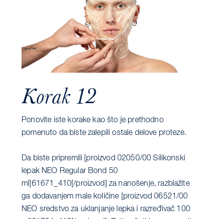
Korak 12
Ponovite iste korake kao što je prethodno
pomenuto da biste zalepili ostale delove proteze.
Da biste pripremili [proizvod 02050/00 Silikonski
lepak NEO Regular Bond 50
ml]61671_410[/proizvod] za nanošenje, razblažite
ga dodavanjem male količine [proizvod 06521/00
NEO sredstvo za uklanjanje lepka i razređivač 100