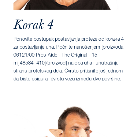
Korak 4
Ponovite postupak postavljanja proteze od koraka 4
za postavljanje uha. Počnite nanošenjem [proizvoda
06121/00 Pros-Aide - The Original - 15
ml]48584_410[/proizvod] na oba uha i unutrašnju
stranu protetskog dela. Čvrsto pritisnite još jednom
da biste osigurali čvrstu vezu između dve površine.