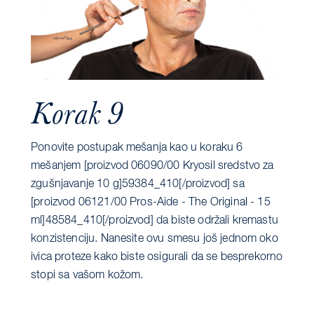
Korak 9
Ponovite postupak mešanja kao u koraku 6
mešanjem [proizvod 06090/00 Kryosil sredstvo za
zgušnjavanje 10 g]59384_410[/proizvod] sa
[proizvod 06121/00 Pros-Aide - The Original - 15
ml]48584_410[/proizvod] da biste održali kremastu
konzistenciju. Nanesite ovu smesu još jednom oko
ivica proteze kako biste osigurali da se besprekorno
stopi sa vašom kožom.