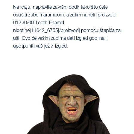
Na kraju, napravite završni dodir tako što ćete
osušiti zube maramicom, a zatim naneti [proizvod
01220/00 Tooth Enamel
nicotine]11642_6755[/proizvod] pomoću štapića za
uši. Ovo će vašim zubima dati izgled goblina i
upotpuniti vaš jezivi izgled.