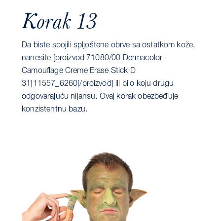
Korak 13
Da biste spojili spljoštene obrve sa ostatkom kože,
nanesite [proizvod 71080/00 ​​Dermacolor
Camouflage Creme Erase Stick D
31]11557_6260[/proizvod] ili bilo koju drugu
odgovarajuću nijansu. Ovaj korak obezbeđuje
konzistentnu bazu.