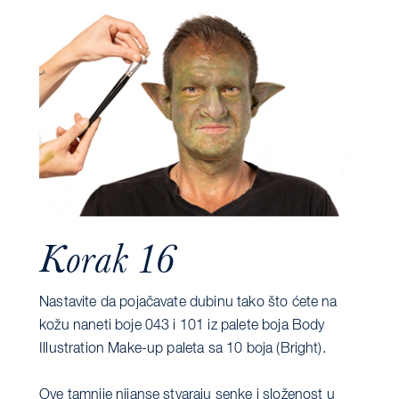
Korak 16
Nastavite da pojačavate dubinu tako što ćete na
kožu naneti boje 043 i 101 iz palete boja Body
Illustration Make-up paleta sa 10 boja (Bright).
Ove tamnije nijanse stvaraju senke i složenost u