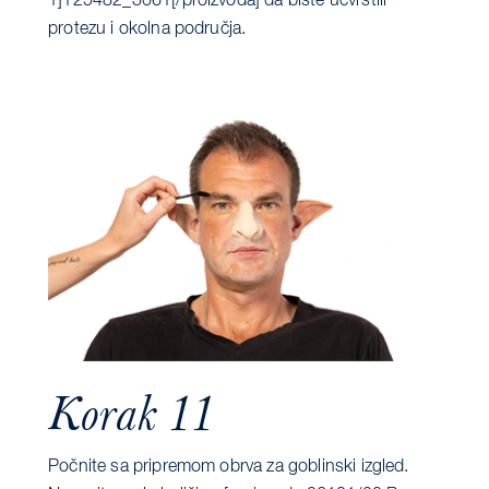
1]125482_3061[/proizvoda] da biste učvrstili
protezu i okolna područja.
Korak 11
Počnite sa pripremom obrva za goblinski izgled.