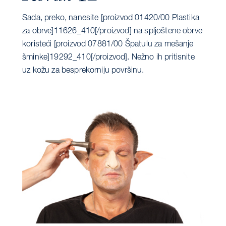
Sada, preko, nanesite [proizvod 01420/00 Plastika
za obrve]11626_410[/proizvod] na spljoštene obrve
koristeći [proizvod 07881/00 Špatulu za mešanje
šminke]19292_410[/proizvod]. Nežno ih pritisnite
uz kožu za besprekorniju površinu.