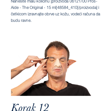
Nanesite malu količinu [proizvoda 06121/00 Pros-
Aide - The Original - 15 ml]48584_410[/proizvoda] i
četkicom izravnajte obrve uz kožu, vodeći računa da
budu ravne.
Korak 12