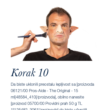
Korak 10
Da biste uklonili preostalu lepljivost sa [proizvoda
06121/00 Pros-Aide - The Original - 15
ml]48584_410[/proizvoda], obilno nanesite
[proizvod 05700/00 Providni prah 50 g TL