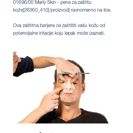
01696/00 Marly Skin - pene za zaštitu
kože]26360_410[/proizvod] ravnomerno na lice.
Ova zaštitna barijera će zaštititi vašu kožu od
potencijalne iritacije koju lepak može izazvati.