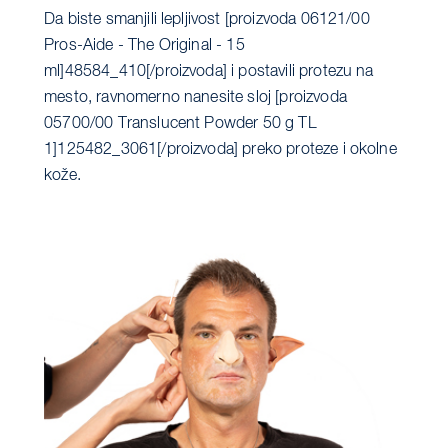
Da biste smanjili lepljivost [proizvoda 06121/00
Pros-Aide - The Original - 15
ml]48584_410[/proizvoda] i postavili protezu na
mesto, ravnomerno nanesite sloj [proizvoda
05700/00 Translucent Powder 50 g TL
1]125482_3061[/proizvoda] preko proteze i okolne
kože.