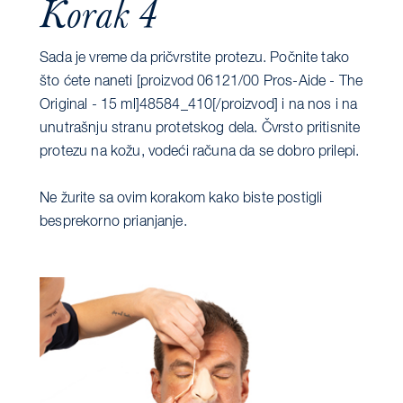
Korak 4
Sada je vreme da pričvrstite protezu. Počnite tako
što ćete naneti [proizvod 06121/00 Pros-Aide - The
Original - 15 ml]48584_410[/proizvod] i na nos i na
unutrašnju stranu protetskog dela. Čvrsto pritisnite
protezu na kožu, vodeći računa da se dobro prilepi.
Ne žurite sa ovim korakom kako biste postigli
besprekorno prianjanje.