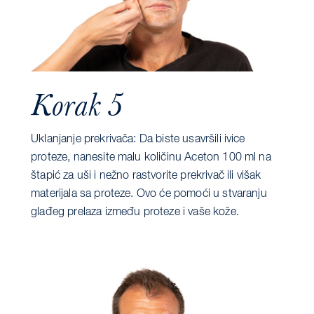
Korak 5
Uklanjanje prekrivača: Da biste usavršili ivice
proteze, nanesite malu količinu Aceton 100 ml na
štapić za uši i nežno rastvorite prekrivač ili višak
materijala sa proteze. Ovo će pomoći u stvaranju
glađeg prelaza između proteze i vaše kože.