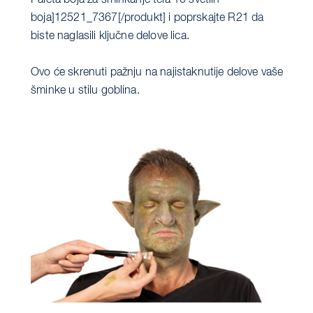
boja]12521_7367[/produkt] i poprskajte R21 da
biste naglasili ključne delove lica.
Ovo će skrenuti pažnju na najistaknutije delove vaše
šminke u stilu goblina.