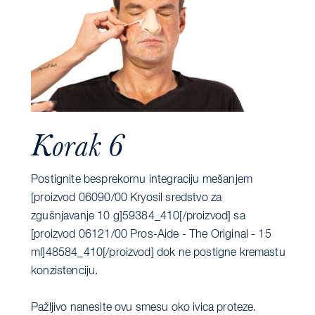
Korak 6
Postignite besprekornu integraciju mešanjem
[proizvod 06090/00 Kryosil sredstvo za
zgušnjavanje 10 g]59384_410[/proizvod] sa
[proizvod 06121/00 Pros-Aide - The Original - 15
ml]48584_410[/proizvod] dok ne postigne kremastu
konzistenciju.
Pažljivo nanesite ovu smesu oko ivica proteze.