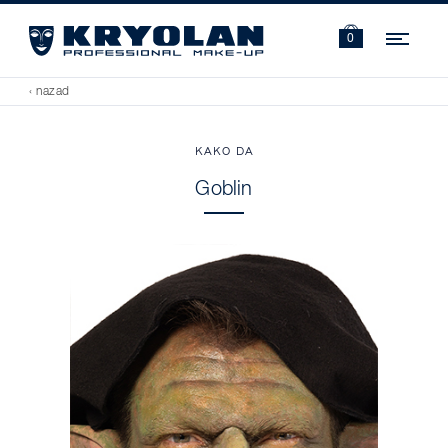
Navi
0
‹ nazad
KAKO DA
Goblin