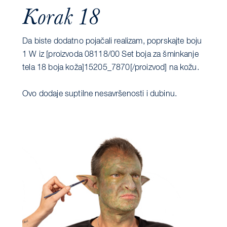
Korak 18
Da biste dodatno pojačali realizam, poprskajte boju
1 W iz [proizvoda 08118/00 Set boja za šminkanje
tela 18 boja koža]15205_7870[/proizvod] na kožu.
Ovo dodaje suptilne nesavršenosti i dubinu.