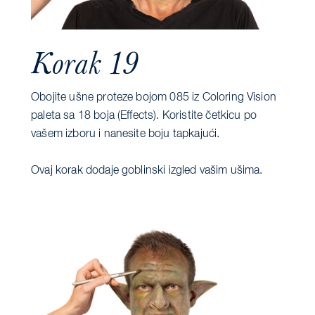
Korak 19
Obojite ušne proteze bojom 085 iz Coloring Vision
paleta sa 18 boja (Effects). Koristite četkicu po
vašem izboru i nanesite boju tapkajući.
Ovaj korak dodaje goblinski izgled vašim ušima.