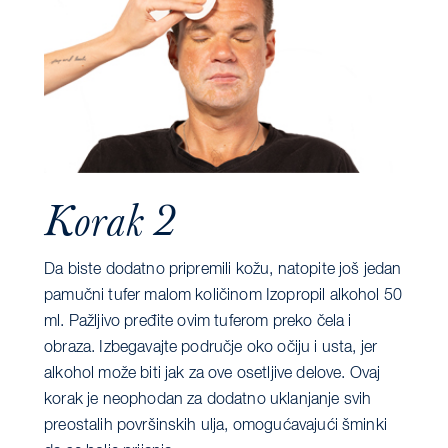
Korak 2
Da biste dodatno pripremili kožu, natopite još jedan
pamučni tufer malom količinom Izopropil alkohol 50
ml. Pažljivo pređite ovim tuferom preko čela i
obraza. Izbegavajte područje oko očiju i usta, jer
alkohol može biti jak za ove osetljive delove. Ovaj
korak je neophodan za dodatno uklanjanje svih
preostalih površinskih ulja, omogućavajući šminki