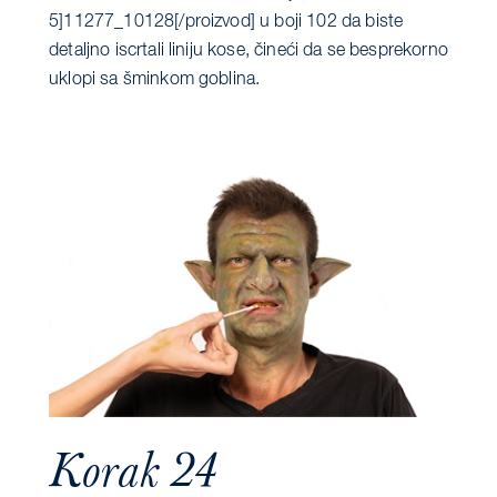
5]11277_10128[/proizvod] u boji 102 da biste
detaljno iscrtali liniju kose, čineći da se besprekorno
uklopi sa šminkom goblina.
Korak 24