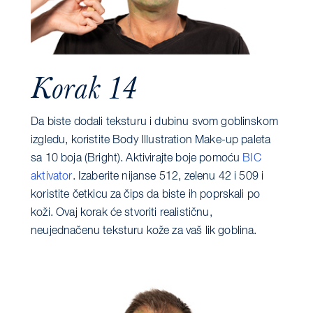
Korak 14
Da biste dodali teksturu i dubinu svom goblinskom
izgledu, koristite Body Illustration Make-up paleta
sa 10 boja (Bright). Aktivirajte boje pomoću
BIC
aktivator
. Izaberite nijanse 512, zelenu 42 i 509 i
koristite četkicu za čips da biste ih poprskali po
koži. Ovaj korak će stvoriti realističnu,
neujednačenu teksturu kože za vaš lik goblina.