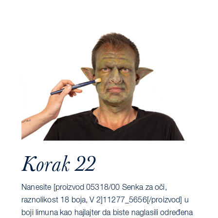
Korak 22
Nanesite [proizvod 05318/00 Senka za oči,
raznolikost 18 boja, V 2]11277_5656[/proizvod] u
boji limuna kao hajlajter da biste naglasili određena