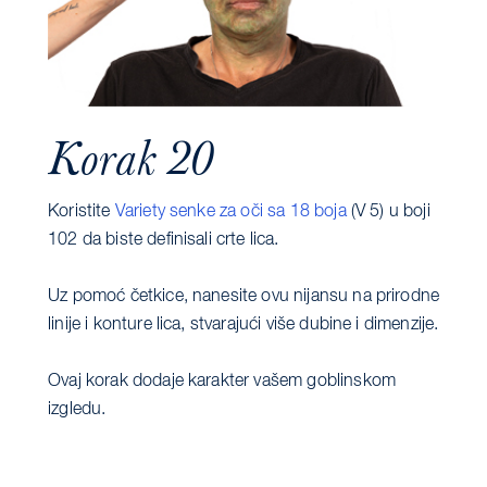
Korak 20
Koristite
Variety senke za oči sa 18 boja
(V 5) u boji
102 da biste definisali crte lica.
Uz pomoć četkice, nanesite ovu nijansu na prirodne
linije i konture lica, stvarajući više dubine i dimenzije.
Ovaj korak dodaje karakter vašem goblinskom
izgledu.