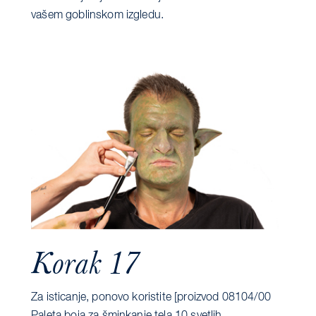
vašem goblinskom izgledu.
Korak 17
Za isticanje, ponovo koristite [proizvod 08104/00
Paleta boja za šminkanje tela 10 svetlih