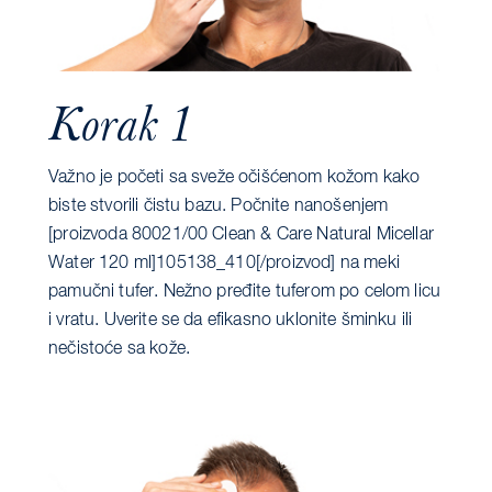
Korak 1
Važno je početi sa sveže očišćenom kožom kako
biste stvorili čistu bazu. Počnite nanošenjem
[proizvoda 80021/00 Clean & Care Natural Micellar
Water 120 ml]105138_410[/proizvod] na meki
pamučni tufer. Nežno pređite tuferom po celom licu
i vratu. Uverite se da efikasno uklonite šminku ili
nečistoće sa kože.