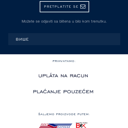
PRETPLATITE SE
Možete se odjaviti sa blitena u bilo kom trenutku.
ВИШЕ
PRIHVATAMO:
ŠALJEMO PROIZVODE PUTEM: