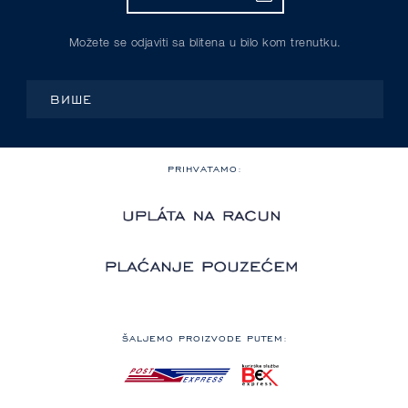
Možete se odjaviti sa blitena u bilo kom trenutku.
ВИШЕ
PRIHVATAMO:
ŠALJEMO PROIZVODE PUTEM: