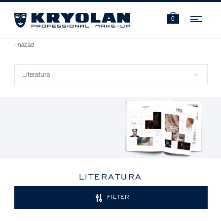
Navi
0
‹ nazad
LITERATURA
FILTER