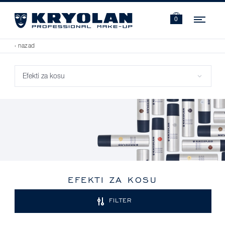
Navi
0
‹ nazad
EFEKTI ZA KOSU
FILTER