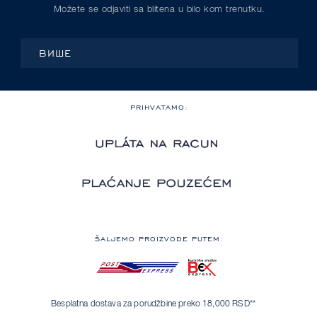
Možete se odjaviti sa blitena u bilo kom trenutku.
ВИШЕ
PRIHVATAMO:
ŠALJEMO PROIZVODE PUTEM:
Besplatna dostava za porudžbine preko 18,000 RSD**