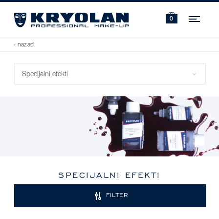
Navi
0
‹ nazad
SPECIJALNI EFEKTI
FILTER