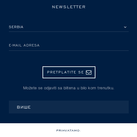
NEWSLETTER
IZABERITE SVOJU ZEMLJU
E-MAIL ADRESA
PRETPLATITE SE
Možete se odjaviti sa blitena u bilo kom trenutku.
ВИШЕ
PRIHVATAMO: