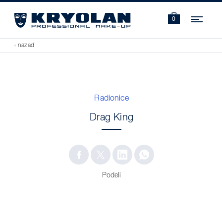
Navi
0
‹ nazad
Radionice
Drag King
Podeli