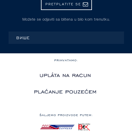
PRETPLATITE SE
Možete se odjaviti sa blitena u bilo kom trenutku.
ВИШЕ
PRIHVATAMO:
ŠALJEMO PROIZVODE PUTEM: