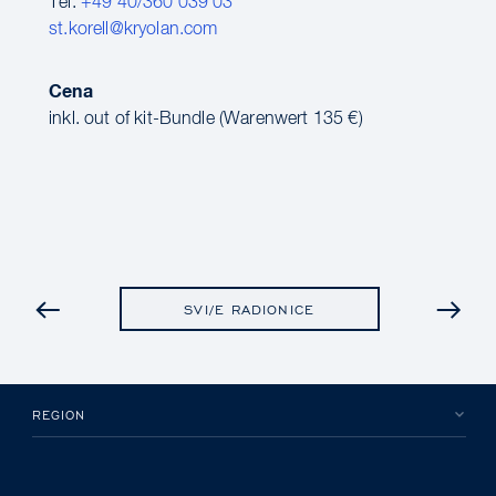
Tel:
+49 40/360 039 03
st.korell@kryolan.com
Cena
inkl. out of kit-Bundle (Warenwert 135 €)
PRETHODNO
SVI/E RADIONICE
REGION