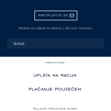
PRETPLATITE SE
Možete se odjaviti sa blitena u bilo kom trenutku.
ВИШЕ
PRIHVATAMO:
ŠALJEMO PROIZVODE PUTEM: