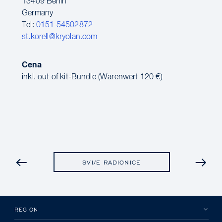
13409 Berlin
Germany
Tel:
0151 54502872
st.korell@kryolan.com
Cena
inkl. out of kit-Bundle (Warenwert 120 €)
PRETHODNO
SVI/E RADIONICE
REGION