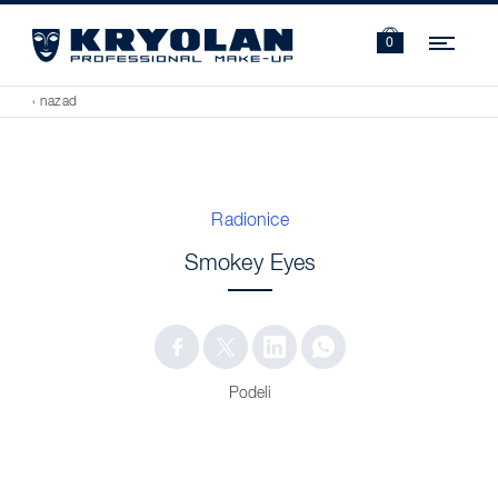
Navi
0
‹ nazad
Radionice
Smokey Eyes
Podeli