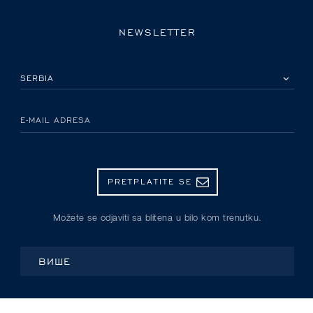
NEWSLETTER
IZABERITE SVOJU ZEMLJU
E-MAIL ADRESA
PRETPLATITE SE
Možete se odjaviti sa blitena u bilo kom trenutku.
ВИШЕ