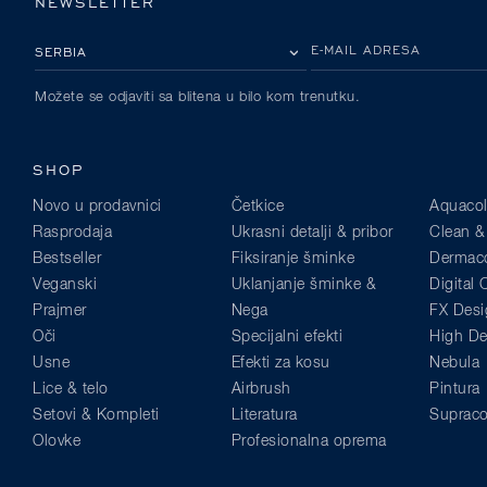
NEWSLETTER
IZABERITE SVOJU ZEMLJU
E-MAIL ADRESA
Možete se odjaviti sa blitena u bilo kom trenutku.
SHOP
Novo u prodavnici
Četkice
Aquacol
Rasprodaja
Ukrasni detalji & pribor
Clean &
Bestseller
Fiksiranje šminke
Dermaco
Veganski
Uklanjanje šminke &
Digital
Prajmer
Nega
FX Desi
Oči
Specijalni efekti
High Def
Usne
Efekti za kosu
Nebula
Lice & telo
Airbrush
Pintura
Setovi & Kompleti
Literatura
Supraco
Olovke
Profesionalna oprema