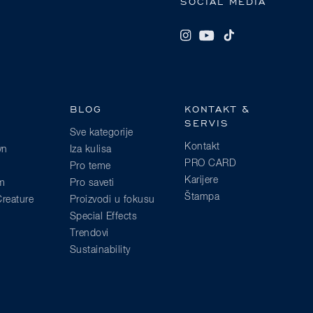
SOCIAL MEDIA
BLOG
KONTAKT &
SERVIS
Sve kategorije
Kontakt
wn
Iza kulisa
PRO CARD
Pro teme
Karijere
am
Pro saveti
Štampa
reature
Proizvodi u fokusu
Special Effects
Trendovi
Sustainability