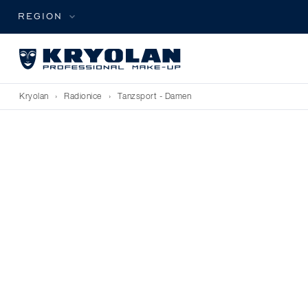
REGION
Kryolan
›
Radionice
›
Tanzsport - Damen