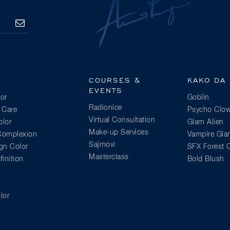
PRETPLATITE
SE
COURSES &
KAKO DA
EVENTS
or
Goblin
Radionice
 Care
Psycho Clo
Virtual Consultation
lor
Glam Alien
Make-up Services
 Complexion
Vampire Gl
Sajmovi
gn Color
SFX Forest C
Masterclass
inition
Bold Blush
lor