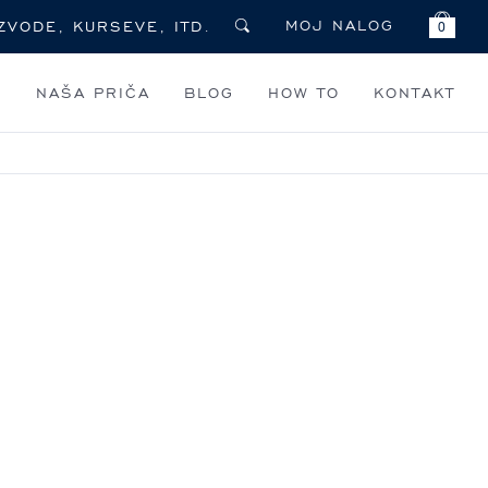
MOJ NALOG
0
I
NAŠA PRIČA
BLOG
HOW TO
KONTAKT