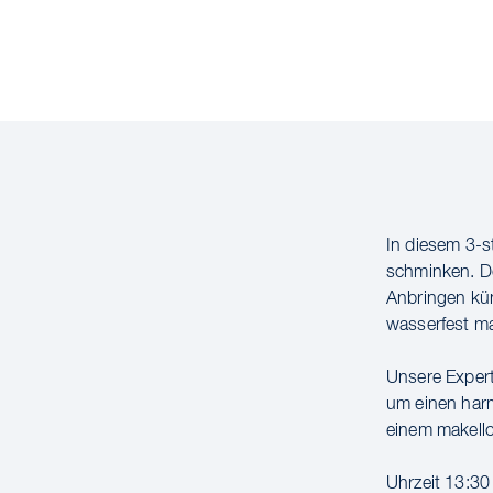
In diesem 3-s
schminken. D
Anbringen kün
wasserfest ma
Unsere Expert
um einen harm
einem makellos
Uhrzeit 13:30