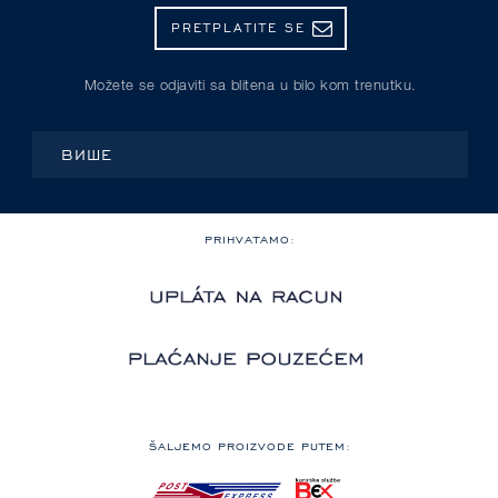
PRETPLATITE SE
Možete se odjaviti sa blitena u bilo kom trenutku.
ВИШЕ
PRIHVATAMO:
ŠALJEMO PROIZVODE PUTEM: