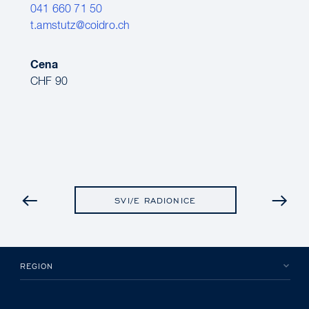
041 660 71 50
t.amstutz@coidro.ch
Cena
CHF 90
PRETHODNO
SVI/E RADIONICE
REGION